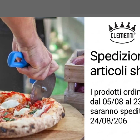
MESSAGGIO
PRIVACY
*
Accetto la politica sulla privacy e
vigenti.
INVIA RICHIESTA