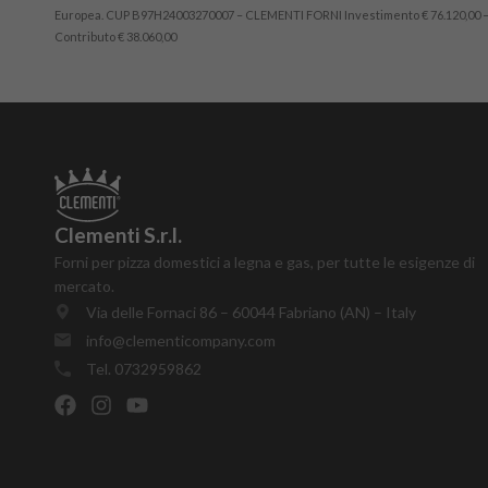
Europea. CUP B97H24003270007 – CLEMENTI FORNI Investimento € 76.120,00 
Contributo € 38.060,00
Clementi S.r.l.
Forni per pizza domestici a legna e gas, per tutte le esigenze di
mercato.
Via delle Fornaci 86 – 60044 Fabriano (AN) – Italy
info@clementicompany.com
Tel. 0732959862