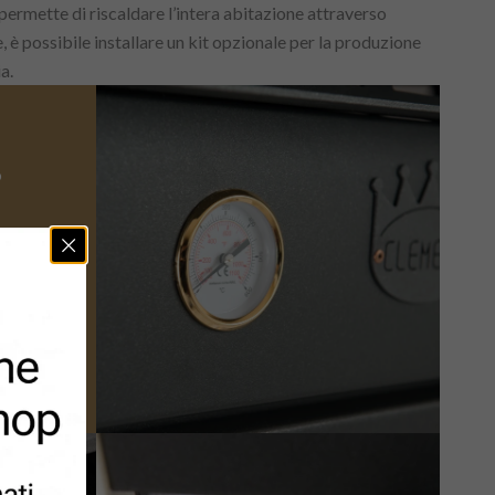
ermette di riscaldare l’intera abitazione attraverso
e, è possibile installare un kit opzionale per la produzione
a.
o