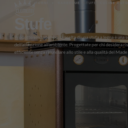
FORNI
BARBECUE
STUFE
CUCINE OUT
Stufe
Prodotto senza tempo, la scelta di una stufa a legna è una s
dell’attenzione all’ambiente. Progettate per chi desidera r
efficiente senza rinunciare allo stile e alla qualità del Made i