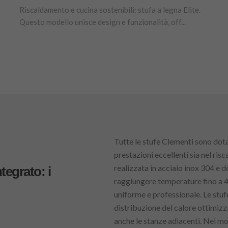
Riscaldamento e cucina sostenibili: stufa a legna Elite.
Questo modello unisce design e funzionalità, off...
Tutte le stufe Clementi sono dota
prestazioni eccellenti sia nel ris
realizzata in acciaio inox 304 e d
tegrato: i
raggiungere temperature fino a 4
uniforme e professionale. Le stu
distribuzione del calore ottimizz
anche le stanze adiacenti. Nei mo