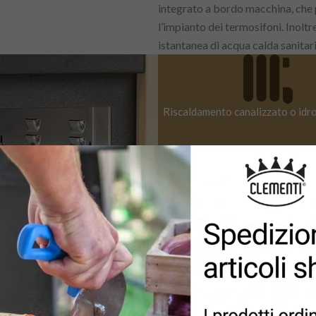
integrato a bordo macchina, che p
l’impianto dei termosifoni. Inoltr
istantanea di acqua calda sanitari
Riscaldamento canalizzato o idr