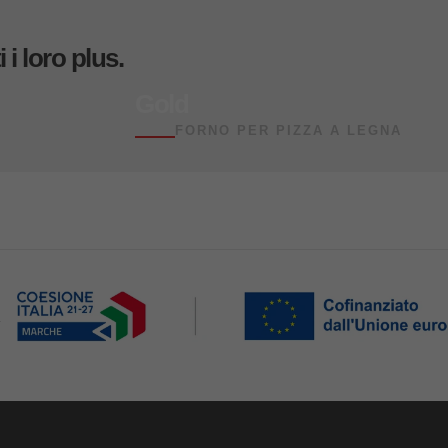
 i loro plus.
Flipper
BARBECUE A L
–