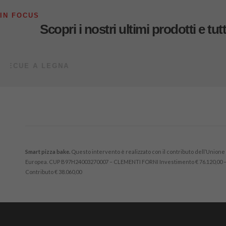
IN FOCUS
Scopri i nostri ultimi prodotti e tutti
Gold
FORNO PER PIZZA A LEGNA
Smart pizza bake.
Questo intervento è realizzato con il contributo dell’Unione
Europea. CUP B97H24003270007 – CLEMENTI FORNI Investimento € 76.120,00 
Contributo € 38.060,00