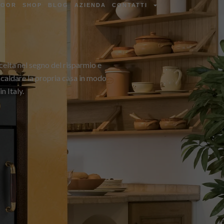
DOOR
SHOP
BLOG
AZIENDA
CONTATTI
celta nel segno del risparmio e
iscaldare la propria casa in modo
n Italy.