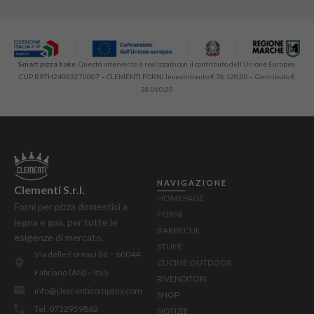
Smart pizza bake.
Questo intervento è realizzato con il contributo dell’Unione Europea.
CUP B97H24003270007 – CLEMENTI FORNI Investimento € 76.120,00 – Contributo €
38.060,00
NAVIGAZIONE
Clementi S.r.l.
HOMEPAGE
Forni per pizza domestici a
FORNI
legna e gas, per tutte le
BARBECUE
esigenze di mercato.
STUFE
Via delle Fornaci 86 – 60044
CUCINE OUTDOOR
Fabriano (AN) – Italy
RIVENDITORI
info@clementicompany.com
SHOP
Tel. 0732959862
NOTIZIE