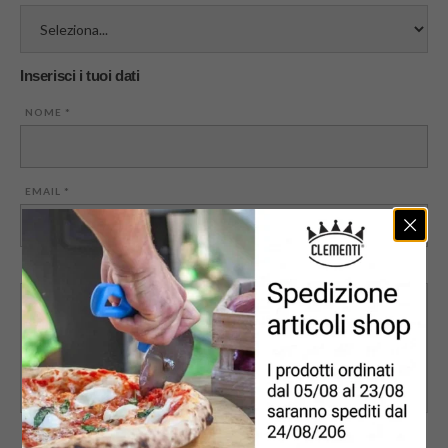
Inserisci i tuoi dati
NOME
*
EMAIL
*
MESSAGGIO
PRIVACY
*