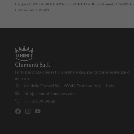
Europea. CUP B97H24003270007 – CLEMENTI FORNI Investimento € 76.120,00 
Contributo € 38.060,00
Clementi S.r.l.
Forni per pizza domestici a legna e gas, per tutte le esigenze di
mercato.
Via delle Fornaci 86 – 60044 Fabriano (AN) – Italy
info@clementicompany.com
Tel. 0732959862