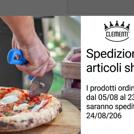
MESSAGGIO
PRIVACY
*
Accetto la politica sulla privacy e
vigenti.
INVIA RICHIESTA