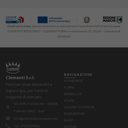
Smart pizza bake.
Questo intervento è realizzato con il contributo dell’Unione Europea.
CUP B97H24003270007 – CLEMENTI FORNI Investimento € 76.120,00 – Contributo €
38.060,00
NAVIGAZIONE
Clementi S.r.l.
HOMEPAGE
Forni per pizza domestici a
FORNI
legna e gas, per tutte le
BARBECUE
esigenze di mercato.
STUFE
Via delle Fornaci 86 – 60044
CUCINE OUTDOOR
Fabriano (AN) – Italy
RIVENDITORI
info@clementicompany.com
SHOP
Tel. 0732959862
NOTIZIE