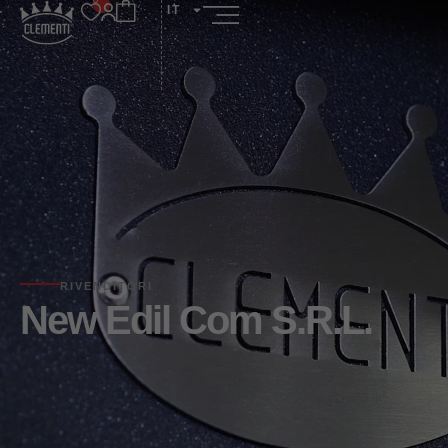
IT
RIVENDITORI
New Edil Com S.R.L.