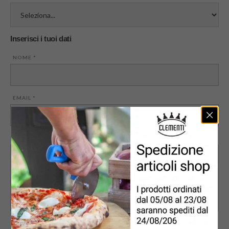
Inserisci i tuoi dati
NOME
*
EMAIL
*
MESSAGGIO
PRIVACY
*