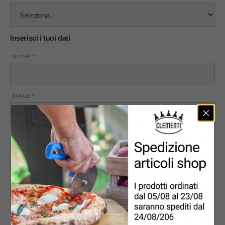
Inserisci i tuoi dati
NOME
*
EMAIL
*
MESSAGGIO
PRIVACY
*