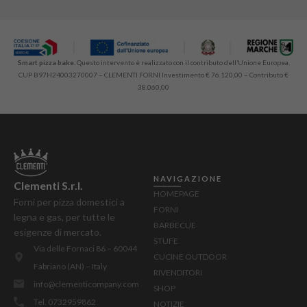
Smart pizza bake.
Questo intervento è realizzato con il contributo dell’Unione Europea.
CUP B97H24003270007 – CLEMENTI FORNI Investimento € 76.120,00 – Contributo €
38.060,00
NAVIGAZIONE
Clementi S.r.l.
HOMEPAGE
Forni per pizza domestici a
FORNI
legna e gas, per tutte le
BARBECUE
esigenze di mercato.
STUFE
Via delle Fornaci 86 – 60044
CUCINE OUTDOOR
Fabriano (AN) – Italy
RIVENDITORI
info@clementicompany.com
SHOP
Tel. 0732959862
NOTIZIE