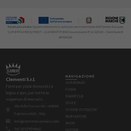
Smart pizza bake.
Questo intervento è realizzato con il contributo dell’Unione Europea.
CUP B97H24003270007 – CLEMENTI FORNI Investimento € 76.120,00 – Contributo €
38.060,00
NAVIGAZIONE
Clementi S.r.l.
HOMEPAGE
Forni per pizza domestici a
FORNI
legna e gas, per tutte le
BARBECUE
esigenze di mercato.
STUFE
Via delle Fornaci 86 – 60044
CUCINE OUTDOOR
Fabriano (AN) – Italy
RIVENDITORI
info@clementicompany.com
SHOP
Tel. 0732959862
NOTIZIE