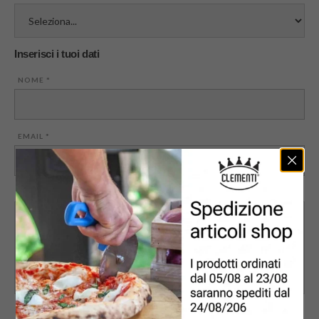
Inserisci i tuoi dati
NOME
*
EMAIL
*
MESSAGGIO
PRIVACY
*