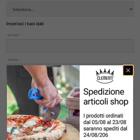
Inserisci i tuoi dati
NOME
*
EMAIL
*
MESSAGGIO
PRIVACY
*