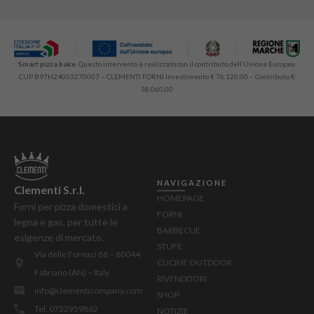
Smart pizza bake.
Questo intervento è realizzato con il contributo dell’Unione Europea.
CUP B97H24003270007 – CLEMENTI FORNI Investimento € 76.120,00 – Contributo €
38.060,00
NAVIGAZIONE
Clementi S.r.l.
HOMEPAGE
Forni per pizza domestici a
FORNI
legna e gas, per tutte le
BARBECUE
esigenze di mercato.
STUFE
Via delle Fornaci 86 – 60044
CUCINE OUTDOOR
Fabriano (AN) – Italy
RIVENDITORI
info@clementicompany.com
SHOP
Tel. 0732959862
NOTIZIE