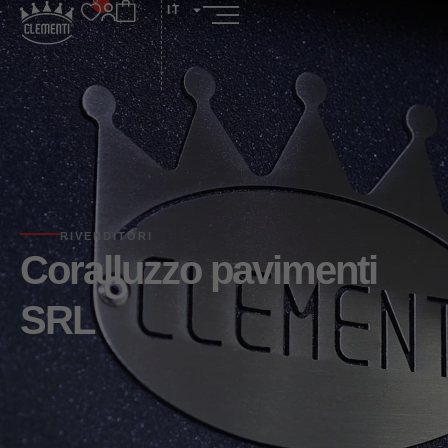
IT
RIVENDITORI
Coralluzzo pavimenti
SRL