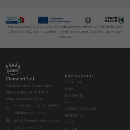
Smart pizza bake.
Questo intervento è realizzato con il contributo dell’Unione Europea.
CUP B97H24003270007 – CLEMENTI FORNI Investimento € 76.120,00 – Contributo €
38.060,00
NAVIGAZIONE
Clementi S.r.l.
HOMEPAGE
Forni per pizza domestici a
FORNI
legna e gas, per tutte le
BARBECUE
esigenze di mercato.
STUFE
Via delle Fornaci 86 – 60044
CUCINE OUTDOOR
Fabriano (AN) – Italy
RIVENDITORI
info@clementicompany.com
SHOP
Tel. 0732959862
NOTIZIE