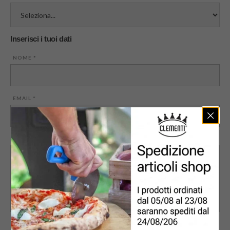
Inserisci i tuoi dati
NOME
*
EMAIL
*
MESSAGGIO
PRIVACY
*