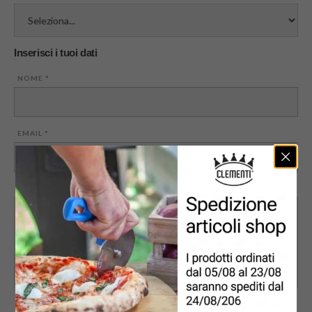
Inserisci i tuoi dati
NOME
*
EMAIL
*
MESSAGGIO
PRIVACY
*