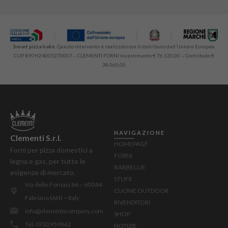
Smart pizza bake.
Questo intervento è realizzato con il contributo dell’Unione Europea.
CUP B97H24003270007 – CLEMENTI FORNI Investimento € 76.120,00 – Contributo €
38.060,00
NAVIGAZIONE
Clementi S.r.l.
HOMEPAGE
Forni per pizza domestici a
FORNI
legna e gas, per tutte le
BARBECUE
esigenze di mercato.
STUFE
Via delle Fornaci 86 – 60044
CUCINE OUTDOOR
Fabriano (AN) – Italy
RIVENDITORI
info@clementicompany.com
SHOP
Tel. 0732959862
NOTIZIE