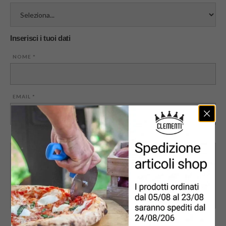
Inserisci i tuoi dati
NOME
*
EMAIL
*
MESSAGGIO
PRIVACY
*