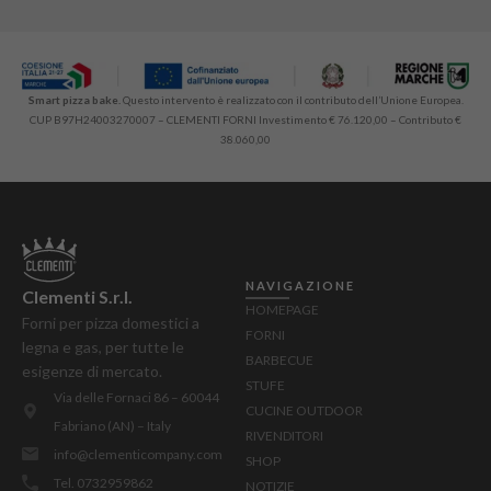
Smart pizza bake.
Questo intervento è realizzato con il contributo dell’Unione Europea.
CUP B97H24003270007 – CLEMENTI FORNI Investimento € 76.120,00 – Contributo €
38.060,00
NAVIGAZIONE
Clementi S.r.l.
HOMEPAGE
Forni per pizza domestici a
FORNI
legna e gas, per tutte le
BARBECUE
esigenze di mercato.
STUFE
Via delle Fornaci 86 – 60044
CUCINE OUTDOOR
Fabriano (AN) – Italy
RIVENDITORI
info@clementicompany.com
SHOP
Tel. 0732959862
NOTIZIE