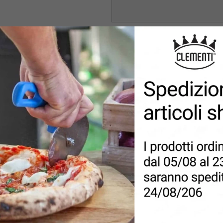
MESSAGGIO
PRIVACY
*
Accetto la politica sulla privacy e
vigenti.
INVIA RICHIESTA