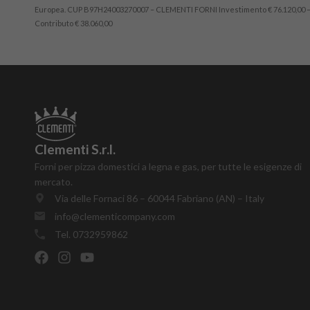
Europea. CUP B97H24003270007 – CLEMENTI FORNI Investimento € 76.120,00 
Contributo € 38.060,00
Clementi S.r.l.
Forni per pizza domestici a legna e gas, per tutte le esigenze di
mercato.
Via delle Fornaci 86 – 60044 Fabriano (AN) – Italy
info@clementicompany.com
Tel. 0732959862