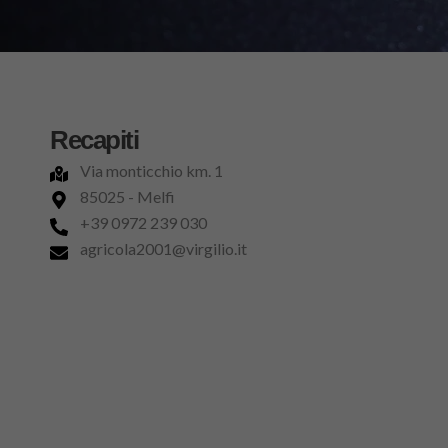
Recapiti
Via monticchio km. 1
85025 - Melfi
+39 0972 239 030
agricola2001@virgilio.it