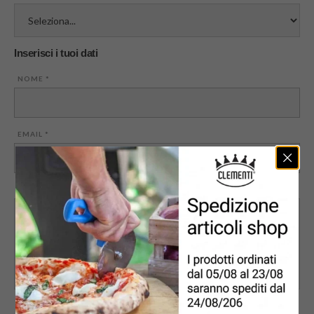
Inserisci i tuoi dati
NOME
*
EMAIL
*
MESSAGGIO
PRIVACY
*