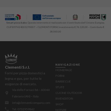
Smart pizza bake.
Questo intervento è realizzato con il contributo dell’Unione Europea.
CUP B97H24003270007 – CLEMENTI FORNI Investimento € 76.120,00 – Contributo €
38.060,00
NAVIGAZIONE
Clementi S.r.l.
HOMEPAGE
Forni per pizza domestici a
FORNI
legna e gas, per tutte le
BARBECUE
esigenze di mercato.
STUFE
Via delle Fornaci 86 – 60044
CUCINE OUTDOOR
Fabriano (AN) – Italy
RIVENDITORI
info@clementicompany.com
SHOP
Tel. 0732959862
NOTIZIE