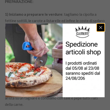
PREPARAZIONE:
1)
Iniziamo a preparare le verdure
: tagliamo la cipolla a
fettine sottili, le carote a listarelle ed infine le coste di sedano
già private della loro parte fibrosa.
2)
Cottura delle verdure
: in una cocotte mettiamo un po’ di
olio extra vergine di oliva e le carote a listarelle. Iniziamo la
cottura a fuoco moderato.
Aggiungiamo il sedano e aggiustiamo di sale.
Continuiamo la cottura con il coperchio chiuso per 10 minuti.
3)
Passati i 10 minuti aggiungiamo le cipolle e lasciamo
cuocere per altri 15 minuti con coperchio chiuso, sempre a
fuoco moderato.
4)
Preparazione e cottura dell’arista
: disponiamo la nostra
arista su un tagliare e condiamo con sale e pepe tutti i lati
della carne.