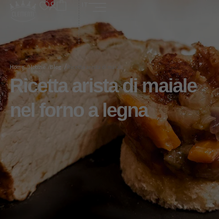
IT
/
Home /
Notizie /
Blog
Ricetta arista di maial...
Ricetta arista di maiale
nel forno a legna