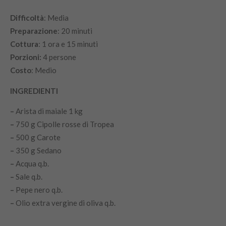
Difficoltà
:‌ ‌Media
Preparazione
:‌ ‌20‌ ‌minuti
‌Cottura
:‌ ‌1 ora e 15 minuti
Porzioni:‌ ‌
4 ‌persone‌
Costo
:‌ ‌Medio ‌
INGREDIENTI
–
Arista di maiale 1 kg
–
750 g Cipolle rosse di Tropea
–
500 g Carote
–
350 g Sedano
–
Acqua q.b.
–
Sale q.b.
–
Pepe nero q.b.
–
Olio extra vergine di oliva q.b.