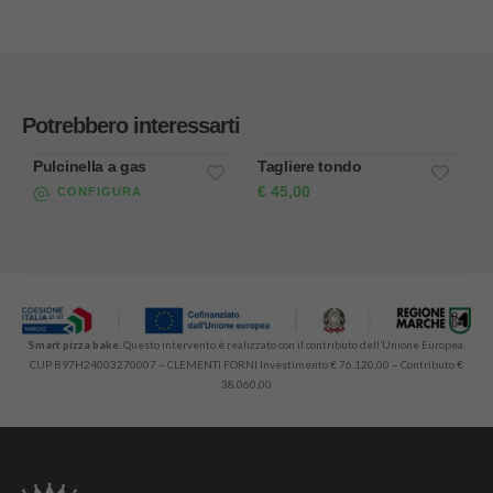
Potrebbero interessarti
Pulcinella a gas
Tagliere tondo
T
€
45,00
€
CONFIGURA
Smart pizza bake.
Questo intervento è realizzato con il contributo dell’Unione Europea.
CUP B97H24003270007 – CLEMENTI FORNI Investimento € 76.120,00 – Contributo €
38.060,00