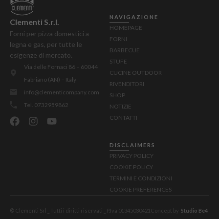
NAVIGAZIONE
Clementi S.r.l.
HOMEPAGE
Forni per pizza domestici a
FORNI
legna e gas, per tutte le
BARBECUE
esigenze di mercato.
STUFE
Via delle Fornaci 86 – 60044
CUCINE OUTDOOR
Fabriano (AN) – Italy
RIVENDITORI
info@clementicompany.com
SHOP
Tel. 0732959862
NOTIZIE
CONTATTI
DISCLAIMERS
PRIVACY POLICY
COOKIE POLICY
TERMINI E CONDIZIONI
COOKIE PREFERENCES
© Clementi Srl _ Tutti i diritti riservati _ P.Iva 01345030421
Concept by
Studio Be4