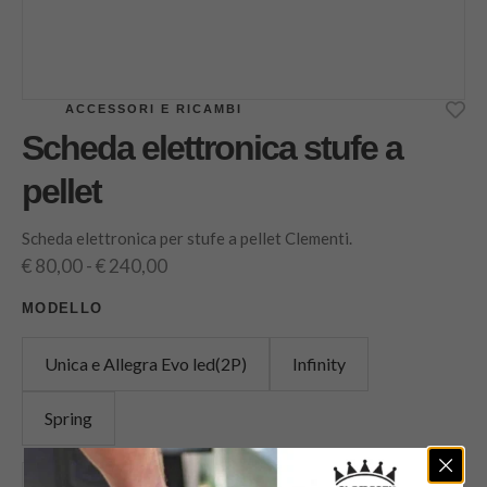
ACCESSORI E RICAMBI
Scheda elettronica stufe a
pellet
Scheda elettronica per stufe a pellet Clementi.
€
80,00
-
€
240,00
MODELLO
Unica e Allegra Evo led(2P)
Infinity
Spring