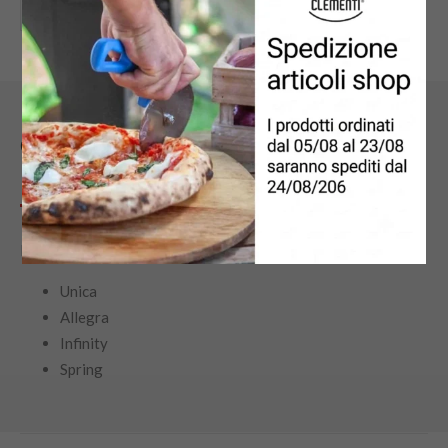
AGGIUNGI AL CARRELLO
Caratteristiche
DESCRIZIONE
MISURE
ISTRUZIONI
Disponibile per i seguenti modelli:
Unica
Allegra
Infinity
Spring