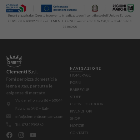
Smart pizza bake.
Questo intervento è realizzato con il contributo dell’Unione Europea.
CUP B97H24003270007 – CLEMENTI FORNI Investimento € 76.120,00 – Contributo €
38.060,00
NAVIGAZIONE
Clementi S.r.l.
HOMEPAGE
Forni per pizza domestici a
FORNI
legna e gas, per tutte le
BARBECUE
esigenze di mercato.
STUFE
Via delle Fornaci 86 – 60044
CUCINE OUTDOOR
Fabriano (AN) – Italy
RIVENDITORI
info@clementicompany.com
SHOP
Tel. 0732959862
NOTIZIE
CONTATTI