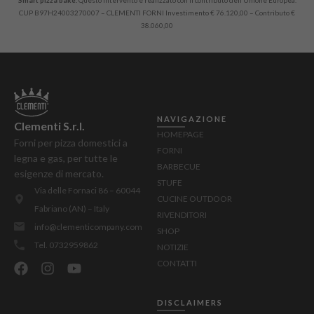
CUP B97H24003270007 – CLEMENTI FORNI Investimento € 76.120,00 – Contributo €
38.060,00
NAVIGAZIONE
Clementi S.r.l.
HOMEPAGE
Forni per pizza domestici a
FORNI
legna e gas, per tutte le
BARBECUE
esigenze di mercato.
STUFE
Via delle Fornaci 86 – 60044
CUCINE OUTDOOR
Fabriano (AN) – Italy
RIVENDITORI
info@clementicompany.com
SHOP
Tel. 0732959862
NOTIZIE
CONTATTI
DISCLAIMERS