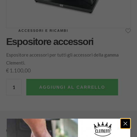
ACCESSORI E RICAMBI
Espositore accessori
Espositore accessori per tutti gli accessori della gamma
Clementi.
€
1.100,00
AGGIUNGI AL CARRELLO
Caratteristiche