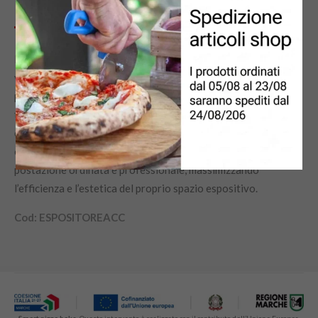
DESCRIZIONE
MISURE
ISTRUZIONI
L’espositore accessori Clementi è ideale per organizzare e
valorizzare al meglio tutti gli accessori della gamma. Dalle
palette alle teglie, rappresenta la soluzione perfetta per
tenere in ordine strumenti di lavoro e utensili da cucina,
consentendo di esporre in modo funzionale e accattivante
ogni accessorio. Ottimale per chi desidera mantenere una
postazione ordinata e professionale, massimizzando
l’efficienza e l’estetica del proprio spazio espositivo.
Cod: ESPOSITOREACC
Smart pizza bake.
Questo intervento è realizzato con il contributo dell’Unione Europea.