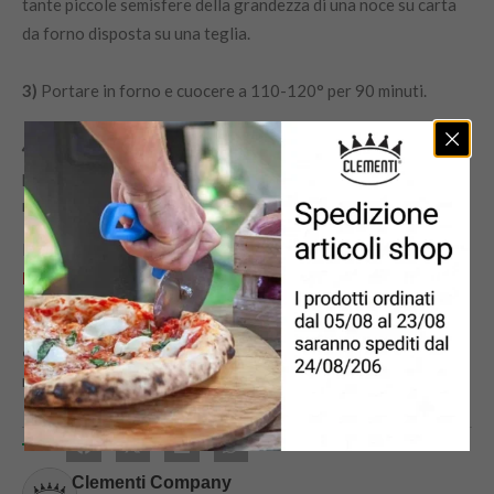
tante piccole semisfere della grandezza di una noce su carta
da forno disposta su una teglia.
3)
Portare in forno e cuocere a 110-120° per 90 minuti.
4)
Per favorire l’essicazione, aprire ogni 15-20 minuti il
portellone del forno per una manciata di secondi. Lasciare
raffreddare.
Per rendere speciale ogni tua ricetta,
scopri i nostri forni a
legna.
Per unirti alla famiglia Clementi
tagga sui social le tue foto
e video con @clementi_ilredelfuco
ed entra a far parte
nostra community!
Clementi Company