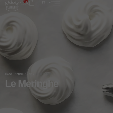
IT
/
Home /
Notizie /
Blog
Le Meringhe
Le Meringhe