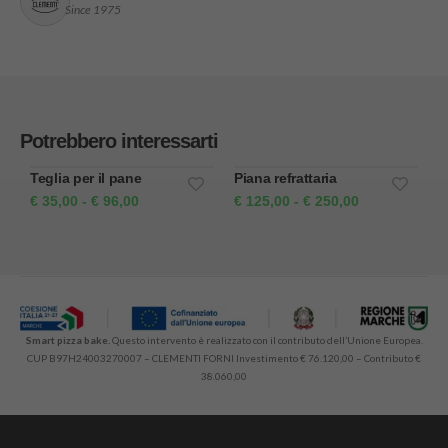
Since 1975
Potrebbero interessarti
Teglia per il pane
Piana refrattaria
T
€
35,00
-
€
96,00
€
125,00
-
€
250,00
€
Smart pizza bake.
Questo intervento è realizzato con il contributo dell’Unione Europea.
CUP B97H24003270007 – CLEMENTI FORNI Investimento € 76.120,00 – Contributo €
38.060,00