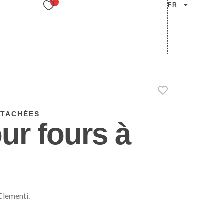
FR
ÉTACHÉES
our fours à
Clementi.