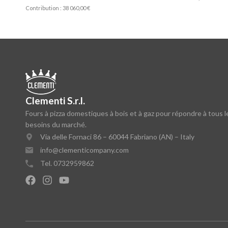
Contribution : 38 060,00 €
Clementi S.r.l.
Fours à pizza domestiques à bois et à gaz pour répondre à tous l
besoins du marché.
Via delle Fornaci 86 – 60044 Fabriano (AN) – Italy
info@clementicompany.com
Tel. 0732959862