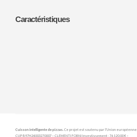
Caractéristiques
Cuisson intelligente de pizzas.
Ce projet est soutenu par l’Union européenne
CUP B97H24003270007 – CLEMENTI FORNI Investissement : 76 120,00 € –