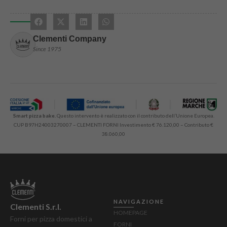
Clementi Company
Since 1975
Smart pizza bake.
Questo intervento è realizzato con il contributo dell’Unione Europea.
CUP B97H24003270007 – CLEMENTI FORNI Investimento € 76.120,00 – Contributo €
38.060,00
NAVIGAZIONE
Clementi S.r.l.
HOMEPAGE
Forni per pizza domestici a
FORNI