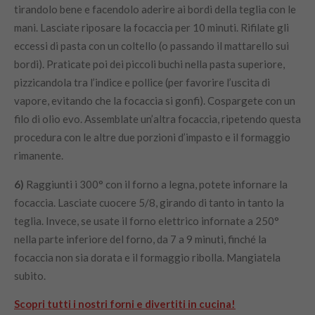
tirandolo bene e facendolo aderire ai bordi della teglia con le
mani. Lasciate riposare la focaccia per 10 minuti. Rifilate gli
eccessi di pasta con un coltello (o passando il mattarello sui
bordi). Praticate poi dei piccoli buchi nella pasta superiore,
pizzicandola tra l’indice e pollice (per favorire l’uscita di
vapore, evitando che la focaccia si gonfi). Cospargete con un
filo di olio evo. Assemblate un’altra focaccia, ripetendo questa
procedura con le altre due porzioni d’impasto e il formaggio
rimanente.
6)
Raggiunti i 300° con il forno a legna, potete infornare la
focaccia. Lasciate cuocere 5/8, girando di tanto in tanto la
teglia. Invece, se usate il forno elettrico infornate a 250°
nella parte inferiore del forno, da 7 a 9 minuti, finché la
focaccia non sia dorata e il formaggio ribolla. Mangiatela
subito.
Scopri tutti i nostri forni e divertiti in cucina!