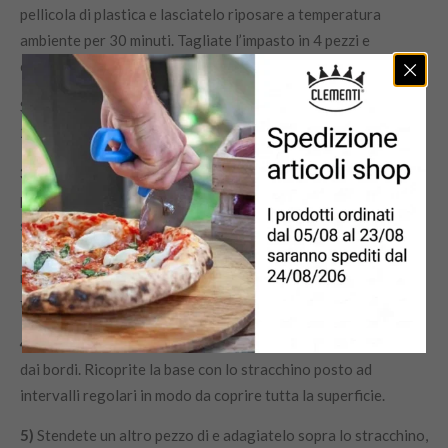
pellicola di plastica e lasciatelo riposare a temperatura
ambiente per 30 minuti. Tagliate l’impasto in 4 pezzi e
copriteli con pellicola. Lasciateli riposare per altri 10 minuti.
Se utilizzate il forno elettrico di casa, preriscaldatelo a
250°C. Ungete le teglie con olio d’oliva.
3)
Stendete una porzione d’impasto con il matterello su un
piano di lavoro leggermente infarinato, fino ad ottenere uno
spessore millimetrico. Quindi tirate a mano la pasta,
allargandola con un movimento rotatorio, posizionando le
mani sotto alla sfoglia, fino a renderla sottilissima e quasi
trasparente. Fate attenzione a non fare buchi.
4)
Trasferite la sfoglia in una delle teglie, dovrà fuoriuscire
dai bordi. Ricoprite la base con lo stracchino posto ad
intervalli regolari in modo da coprire tutta la superficie.
5)
Stendete un altro pezzo di e adagiatelo sopra lo stracchino,