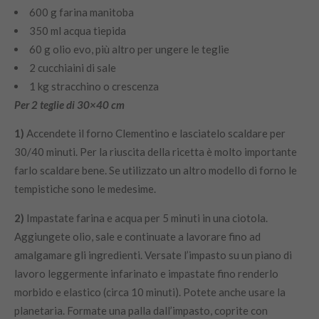
600 g farina manitoba
350 ml acqua tiepida
60 g olio evo, più altro per ungere le teglie
2 cucchiaini di sale
1 kg stracchino o crescenza
Per 2 teglie di 30×40 cm
1)
Accendete il forno Clementino e lasciatelo scaldare per
30/40 minuti. Per la riuscita della ricetta è molto importante
farlo scaldare bene. Se utilizzato un altro modello di forno le
tempistiche sono le medesime.
2)
Impastate farina e acqua per 5 minuti in una ciotola.
Aggiungete olio, sale e continuate a lavorare fino ad
amalgamare gli ingredienti. Versate l’impasto su un piano di
lavoro leggermente infarinato e impastate fino renderlo
morbido e elastico (circa 10 minuti). Potete anche usare la
planetaria. Formate una palla dall’impasto, coprite con