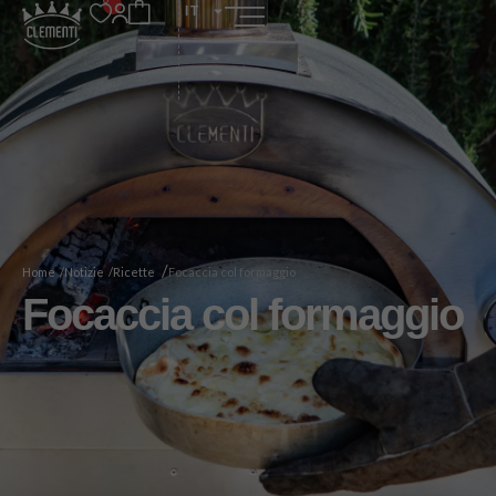
IT
/
Home /
Notizie /
Ricette
Focaccia col formaggio
Focaccia col formaggio