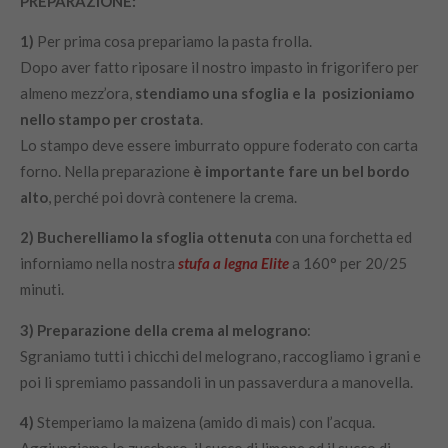
PREPARAZIONE:
1)
Per prima cosa prepariamo la pasta frolla.
Dopo aver fatto riposare il nostro impasto in frigorifero per
almeno mezz’ora,
stendiamo una sfoglia e la posizioniamo
nello stampo per crostata
.
Lo stampo deve essere imburrato oppure foderato con carta
forno. Nella preparazione
è importante fare un bel bordo
alto
, perché poi dovrà contenere la crema.
2)
Bucherelliamo la sfoglia ottenuta
con una forchetta ed
inforniamo nella nostra
stufa a legna Elite
a 160° per 20/25
minuti.
3)
Preparazione della crema al melograno
:
Sgraniamo tutti i chicchi del melograno, raccogliamo i grani e
poi li spremiamo passandoli in un passaverdura a manovella.
4)
Stemperiamo la maizena (amido di mais) con l’acqua.