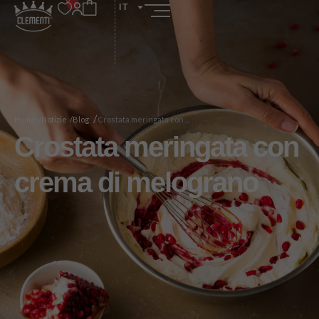
IT
/
Home /
Notizie /
Blog
Crostata meringata con ...
Crostata meringata con
crema di melograno