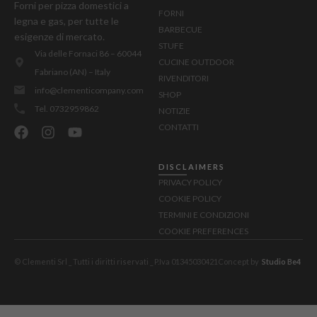
Forni per pizza domestici a
FORNI
legna e gas, per tutte le
BARBECUE
esigenze di mercato.
STUFE
Via delle Fornaci 86 – 60044
CUCINE OUTDOOR
Fabriano (AN) – Italy
RIVENDITORI
info@clementicompany.com
SHOP
Tel. 0732959862
NOTIZIE
CONTATTI
DISCLAIMERS
PRIVACY POLICY
COOKIE POLICY
TERMINI E CONDIZIONI
COOKIE PREFERENCES
© Clementi Srl _ Tutti i diritti riservati _ P.Iva 01345030421
Concept by
Studio Be4