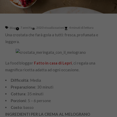
7 anni fa
2020 visualizzazioni
4 minuti di lettura
Blog
Una crostata che farà gola a tutti: fresca, profumata e
leggera.
La food blogger
Fatto in casa di Lepri
, ci regala una
magnifica ricetta adatta ad ogni occasione.
Difficoltà
:‌ ‌Media‌ ‌
Preparazione
:‌ ‌30‌ ‌minuti‌ ‌
Cottura
:‌ ‌35 ‌minuti‌ ‌
Porzioni
:‌ ‌5 – 6 ‌persone‌ ‌
Costo
:‌ ‌basso‌ ‌
INGREDIENTI PER LA CREMA AL MELOGRANO