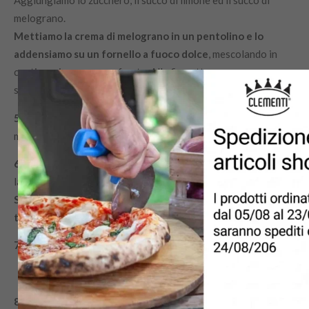
Aggiungiamo lo zucchero, il succo di limone ed il succo di
melograno.
Mettiamo la crema di melograno in un pentolino e lo
addensiamo su un fornello a fuoco dolce
, mescolando in
continuazione con una frusta. Alla fine otterremo una crema
soda e gelatinosa.
5)
Mentre la crema raffredda prepariamo la meringa
montando i 3 albumi con 7 cucchiai di zucchero a velo.
6)
Tiriamo fuori dal forno o in questo caso dalla stufa a legna,
la sfoglia precedentemente infornata.
Spalmiamo la crema al melograno in maniera omogenea su
tutta la superficie e aggiungiamo la meringa preparata.
7)
Inforniamo a 160° per 10 minuti circa.
8)
Non appena la crostata sarà pronta,
lasciamola