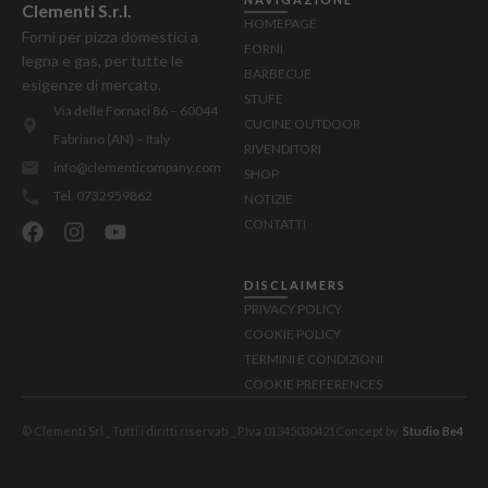
Clementi S.r.l.
HOMEPAGE
Forni per pizza domestici a
FORNI
legna e gas, per tutte le
BARBECUE
esigenze di mercato.
STUFE
Via delle Fornaci 86 – 60044
CUCINE OUTDOOR
Fabriano (AN) – Italy
RIVENDITORI
info@clementicompany.com
SHOP
Tel. 0732959862
NOTIZIE
CONTATTI
DISCLAIMERS
PRIVACY POLICY
COOKIE POLICY
TERMINI E CONDIZIONI
COOKIE PREFERENCES
© Clementi Srl _ Tutti i diritti riservati _ P.Iva 01345030421
Concept by
Studio Be4