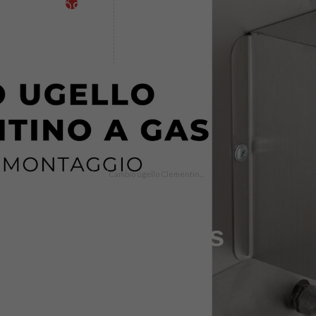
IT
/
Home /
Notizie /
Tutorial
Cambio ugello Clementin...
Cambio ugello
Clementino a gas