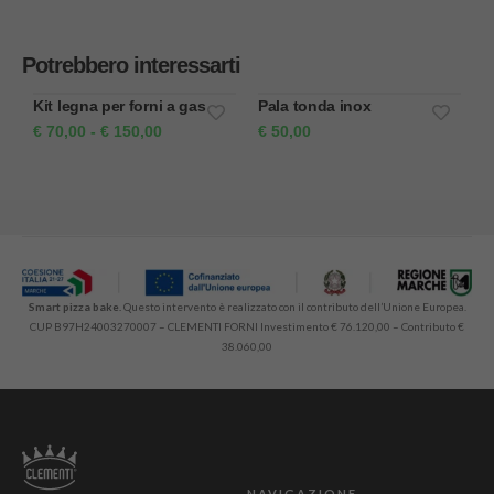
Potrebbero interessarti
Kit legna per forni a gas
Pala tonda inox
R
€
70,00
-
€
150,00
€
50,00
Smart pizza bake.
Questo intervento è realizzato con il contributo dell’Unione Europea.
CUP B97H24003270007 – CLEMENTI FORNI Investimento € 76.120,00 – Contributo €
38.060,00
NAVIGAZIONE