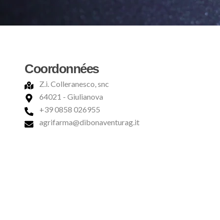
Coordonnées
Z.i. Colleranesco, snc
64021 - Giulianova
+39 0858 026955
agrifarma@dibonaventurag.it