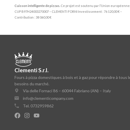
Cuisson intelligente de pizzas.
Ce projet est soutenu par l’Union européenne
CUP B97H24003270007 – CLEMENTI FORNI Investissement : 76 120,00 € –
Contribution : 38 060,00 €
Clementi S.r.l.
Fours à pizza domestiques à bois et à gaz pour répondre à tous l
besoins du marché.
Via delle Fornaci 86 – 60044 Fabriano (AN) – Italy
info@clementicompany.com
Tel. 0732959862