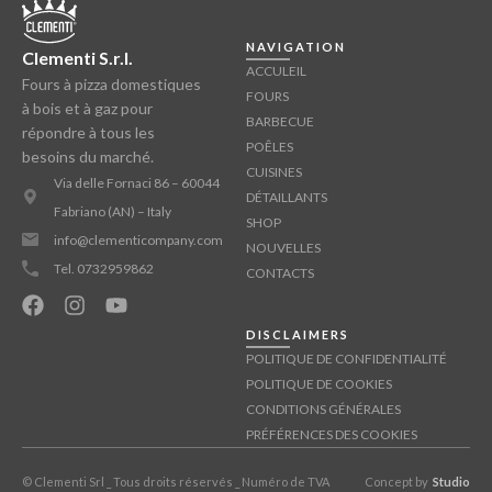
NAVIGATION
Clementi S.r.l.
ACCULEIL
Fours à pizza domestiques
FOURS
à bois et à gaz pour
BARBECUE
répondre à tous les
POÊLES
besoins du marché.
CUISINES
Via delle Fornaci 86 – 60044
DÉTAILLANTS
Fabriano (AN) – Italy
SHOP
info@clementicompany.com
NOUVELLES
Tel. 0732959862
CONTACTS
DISCLAIMERS
POLITIQUE DE CONFIDENTIALITÉ
POLITIQUE DE COOKIES
CONDITIONS GÉNÉRALES
PRÉFÉRENCES DES COOKIES
© Clementi Srl _ Tous droits réservés _ Numéro de TVA
Concept by
Studio