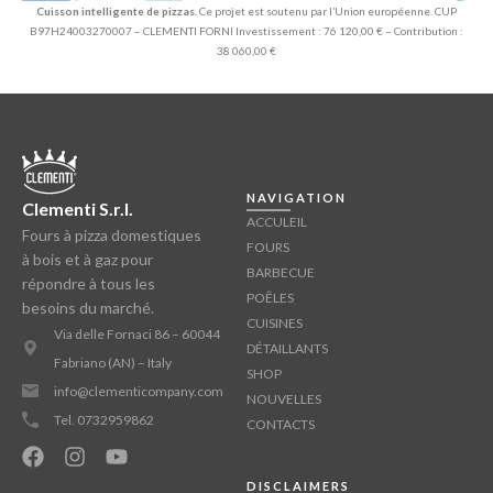
Cuisson intelligente de pizzas.
Ce projet est soutenu par l’Union européenne. CUP
B97H24003270007 – CLEMENTI FORNI Investissement : 76 120,00 € – Contribution :
38 060,00 €
NAVIGATION
Clementi S.r.l.
ACCULEIL
Fours à pizza domestiques
FOURS
à bois et à gaz pour
BARBECUE
répondre à tous les
POÊLES
besoins du marché.
CUISINES
Via delle Fornaci 86 – 60044
DÉTAILLANTS
Fabriano (AN) – Italy
SHOP
info@clementicompany.com
NOUVELLES
Tel. 0732959862
CONTACTS
DISCLAIMERS