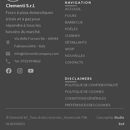
NAVIGATION
Clementi S.r.l.
ACCULEIL
Fours à pizza domestiques
FOURS
à bois et à gaz pour
BARBECUE
répondre à tous les
POÊLES
besoins du marché.
CUISINES
Via delle Fornaci 86 – 60044
DÉTAILLANTS
Fabriano (AN) – Italy
SHOP
info@clementicompany.com
NOUVELLES
Tel. 0732959862
CONTACTS
DISCLAIMERS
POLITIQUE DE CONFIDENTIALITÉ
POLITIQUE DE COOKIES
CONDITIONS GÉNÉRALES
PRÉFÉRENCES DES COOKIES
© Clementi Srl _ Tous droits réservés _ Numéro de TVA
Concept by
Studio
01345030421
Be4