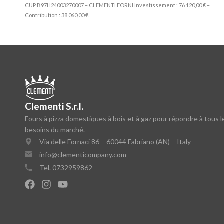
CUP B97H24003270007 – CLEMENTI FORNI Investissement : 76 120,00 € –
Contribution : 38 060,00 €
Clementi S.r.l.
Fours à pizza domestiques à bois et à gaz pour répondre à tous l
besoins du marché.
Via delle Fornaci 86 – 60044 Fabriano (AN) – Italy
info@clementicompany.com
Tel. 0732959862