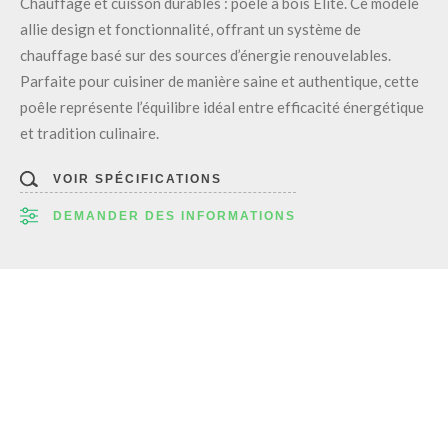
Chauffage et cuisson durables : poêle à bois Elite. Ce modèle
allie design et fonctionnalité, offrant un système de
chauffage basé sur des sources d’énergie renouvelables.
Parfaite pour cuisiner de manière saine et authentique, cette
poêle représente l’équilibre idéal entre efficacité énergétique
et tradition culinaire.
VOIR SPÉCIFICATIONS
DEMANDER DES INFORMATIONS
Poêle à bois canalisé Elite Classica : chauffage
durable et cuisine traditionnelle.
Équipée d’un système de canalisation, l’Elite Classica est
capable de chauffer non seulement la pièce dans laquelle elle
est installée, mais aussi les espaces adjacents, ce qui la rend