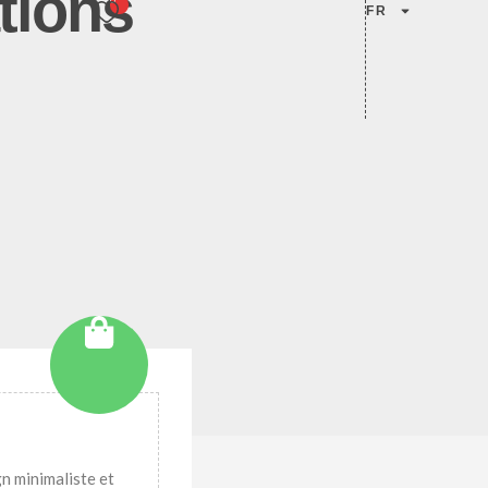
tions
FR
n minimaliste et